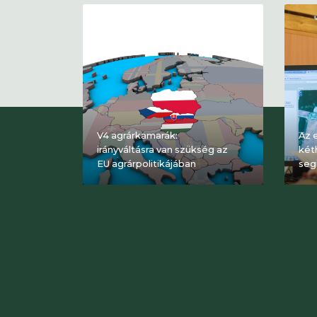
V4 agrárkamarák:
Az 
irányváltásra van szükség az
két
EU agrárpolitikájában
seg