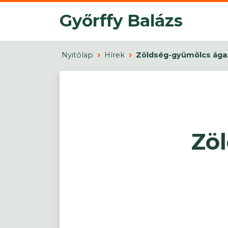
Győrffy Balázs
Nyitólap
Hírek
Zöldség-gyümölcs ágaza
Zö