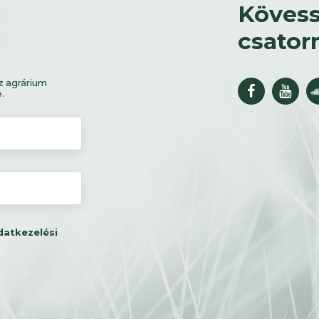
Kövess
csator
z agrárium
e.
datkezelési