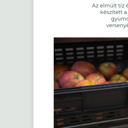
Az elmúlt tíz
készített 
gyümöl
versenye