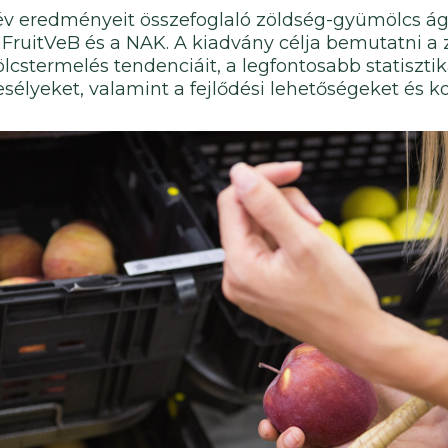
 év eredményeit összefoglaló zöldség-gyümölcs ága
a FruitVeB és a NAK. A kiadvány célja bemutatni a 
cstermelés tendenciáit, a legfontosabb statisztik
sélyeket, valamint a fejlődési lehetőségeket és ko