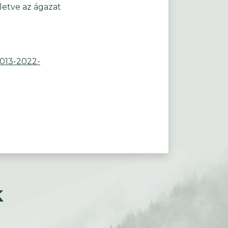
letve az ágazat
2013-2022-
k