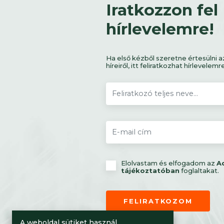
Iratkozzon fel
hírlevelemre!
Ha első kézből szeretne értesülni a
híreiről, itt feliratkozhat hírlevelemr
Elolvastam és elfogadom az
A
tájékoztatóban
foglaltakat.
FELIRATKOZOM
A weboldal sütiket használ