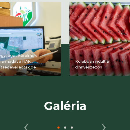
egységes kérelmek
harmadát a NAK
Korábban indult a
ítségével adták be
dinnyeszezon
Galéria
‹
›