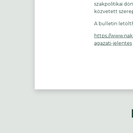
szakpolitikai dö
közvetett szerep
A bulletin letöl
https://www.nak
agazati-jelentes