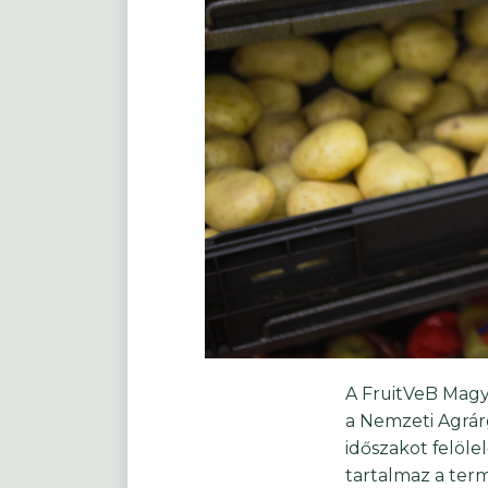
A FruitVeB Magy
a Nemzeti Agrár
időszakot felöle
tartalmaz a term