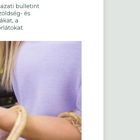
zati bulletint
zöldség- és
ákat, a
rlátokat.