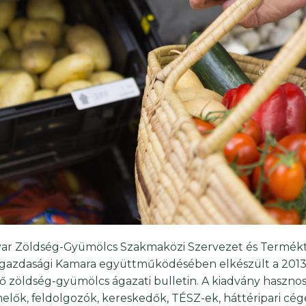
ar Zöldség-Gyümölcs Szakmaközi Szervezet és Termékt
gazdasági Kamara együttműködésében elkészült a 2013
lő zöldség-gyümölcs ágazati bulletin. A kiadvány haszno
elők, feldolgozók, kereskedők, TÉSZ-ek, háttéripari cég