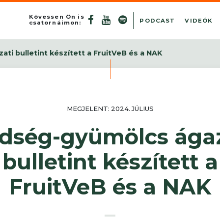
Kövessen Ön is
PODCAST
VIDEÓK
csatornáimon:
ti bulletint készített a FruitVeB és a NAK
MEGJELENT: 2024. JÚLIUS
ldség-gyümölcs ágaz
bulletint készített a
FruitVeB és a NAK
–