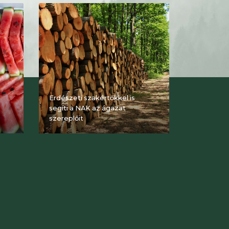
Erdészeti szakértőkkel is
segíti a NAK az ágazat
szereplőit