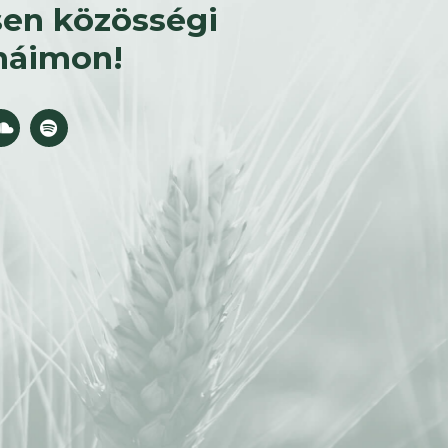
en közösségi
náimon!