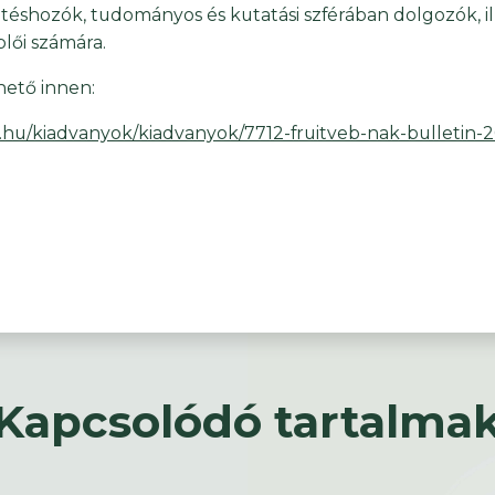
ntéshozók, tudományos és kutatási szférában dolgozók, il
lői számára.
thető innen:
.hu/kiadvanyok/kiadvanyok/7712-fruitveb-nak-bulletin-
Kapcsolódó tartalma