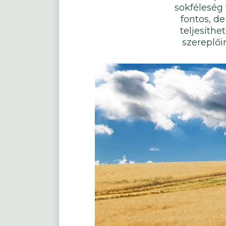
sokféleség 
fontos, de
teljesíth
szereplői