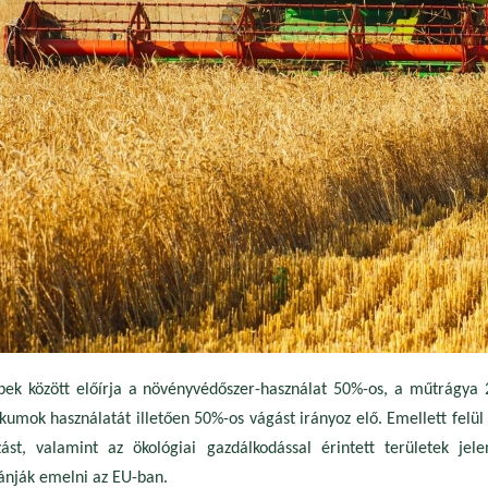
k között előírja a növényvédőszer-használat 50%-os, a műtrágya 
ikumok használatát illetően 50%-os vágást irányoz elő. Emellett felül 
ozást, valamint az ökológiai gazdálkodással érintett területek jele
ánják emelni az EU-ban.