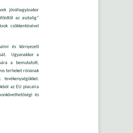
vek jóváhagyásakor
öldtől az asztalig”
ások csökkentésével
almi és környezeti
át.
Ugyanakkor a
mára a bemutatott,
yos terheket rónának
 tevékenységükkel.
kból az EU piacaira
monkövethetőségi és