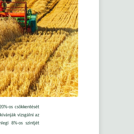
20%-os csökkentését
kívánják vizsgálni az
nlegi 8%-os szintjét