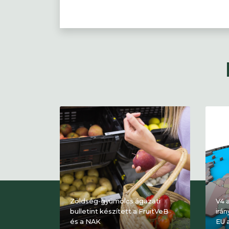
Zöldség-gyümölcs ágazati
V4 
bulletint készített a FruitVeB
irá
és a NAK
EU 