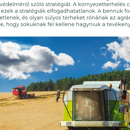
védelméről szóló stratégiát. A környezetterhelés
 ezek a stratégiák elfogadhatatlanok. A bennük fo
etetlenek, és olyan súlyos terheket rónának az agr
re, hogy sokuknak fel kellene hagyniuk a tevéken