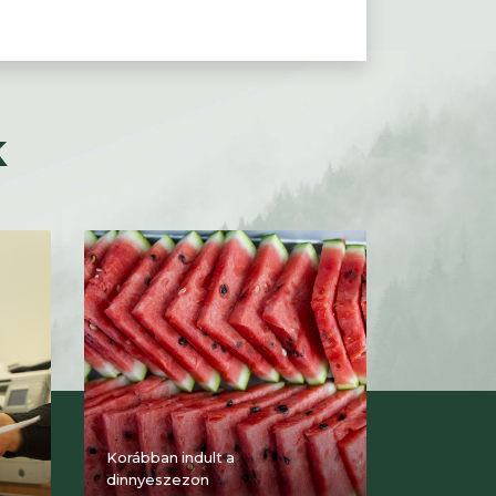
k
Korábban indult a
dinnyeszezon