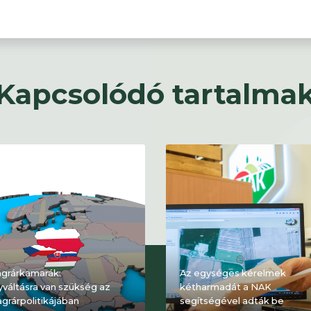
Kapcsolódó tartalma
agrárkamarák:
Az egységes kérelmek
nyváltásra van szükség az
kétharmadát a NAK
agrárpolitikájában
segítségével adták be