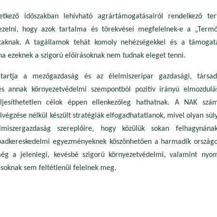
etkező időszakban lehívható agrártámogatásairól rendelkező ter
ezelni, hogy azok tartalma és törekvései megfelelnek-e a „Termőf
ltaknak. A tagállamok tehát komoly nehézségekkel és a támogat
a ezeknek a szigorú előírásoknak nem tudnak eleget tenni.
artja a mezőgazdaság és az élelmiszeripar gazdasági, társad
és annak környezetvédelmi szempontból pozitív irányú elmozdulás
ljesíthetetlen célok éppen ellenkezőleg hathatnak. A NAK szá
végzése nélkül készült stratégiák elfogadhatatlanok, mivel olyan súl
miszergazdaság szereplőire, hogy közülük sokan felhagynának
adkereskedelmi egyezményeknek köszönhetően a harmadik országo
g a jelenlegi, kevésbé szigorú környezetvédelmi, valamint nyo
soknak sem feltétlenül felelnek meg.