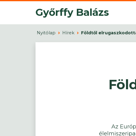
Győrffy Balázs
Nyitólap
Hírek
Földtől elrugaszkodott
Föl
Az Európ
élelmiszeripar