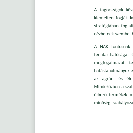
A tagországok köv
kiemelten fogják k
stratégiában fogla
nézhetnek szembe, h
A NAK fontosnak t
fenntarthatóságát 
megfogalmazott te
hatástanulmányok el
az agrár- és élel
Mindeközben a szab
érkező termékek mé
minőségi szabályozá