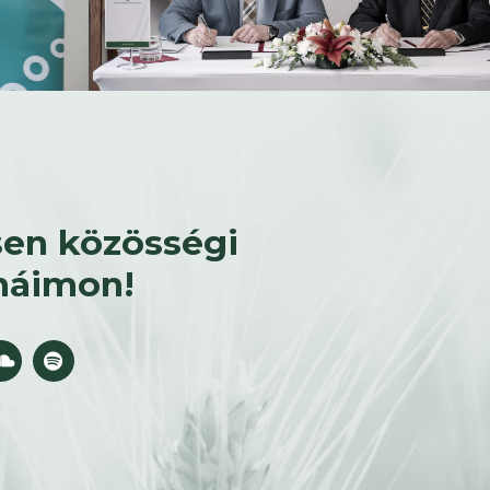
en közösségi
náimon!