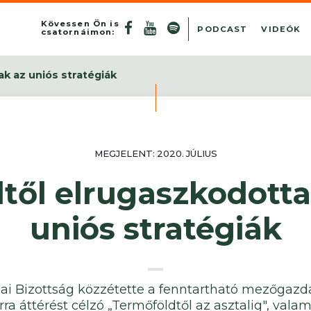
Kövessen Ön is
PODCAST
VIDEÓK
csatornáimon:
ak az uniós stratégiák
MEGJELENT: 2020. JÚLIUS
dtől elrugaszkodotta
uniós stratégiák
–
ai Bizottság közzétette a fenntartható mezőgazd
ra áttérést célzó „Termőföldtől az asztalig", valam