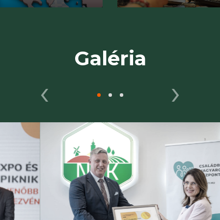
Galéria
‹
›