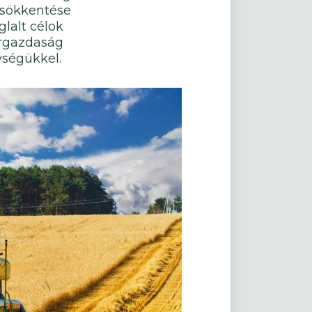
 csökkentése
glalt célok
árgazdaság
ységükkel.