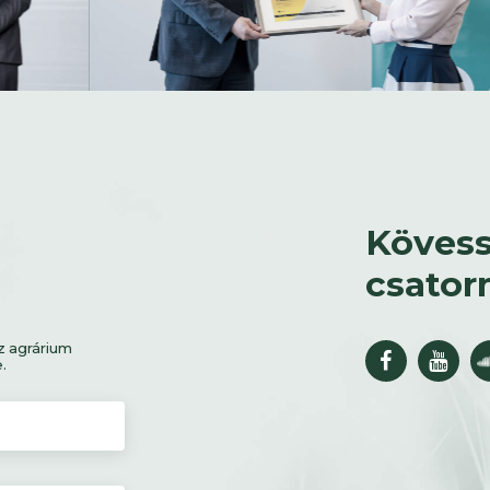
Kövess
csator
z agrárium
e.