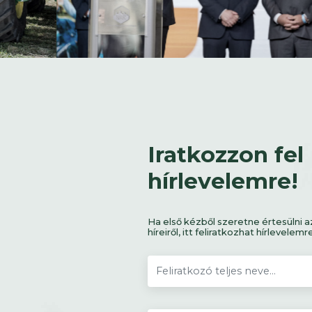
Iratkozzon fel
hírlevelemre!
Ha első kézből szeretne értesülni a
híreiről, itt feliratkozhat hírlevelemr