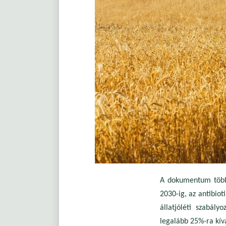
A dokumentum többe
2030-ig, az antibiot
állatjóléti szabály
legalább 25%-ra kív