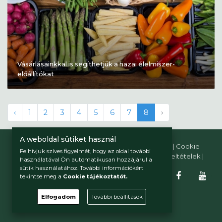
Vásárlásainkkal is segíthetjük a hazai élelmiszer-
előállítókat
‹
1
2
3
4
5
6
7
8
›
A weboldal sütiket használ
gyorffybalazs.hu © 2026 Minden jog fenntartva. |
Cookie
Felhívjuk szíves figyelmét, hogy az oldal további
tájékoztató
|
Cookie beállítások
|
Felhasználási feltételek
|
használatával Ön automatikusan hozzájárul a
Adatkezelési tájékoztató
sütik használatához. További információkért
tekintse meg a
Cookie tájékoztatót.
Elfogadom
További beállítások