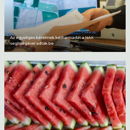
Az egységes kérelmek kétharmadát a NAK
segítségével adták be