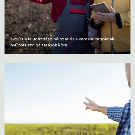
Bővült a falugazdász-hálózat és a kamarai tagoknak
nyújtott szolgáltatások köre