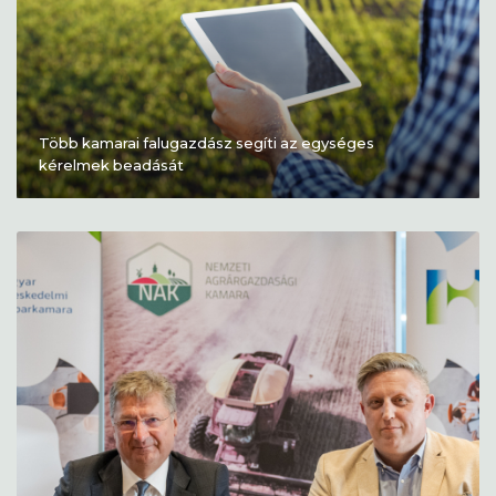
Több kamarai falugazdász segíti az egységes
kérelmek beadását