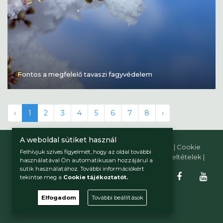
Fontos a megfelelő tavaszi fagyvédelem
‹
1
2
3
4
5
6
7
8
›
A weboldal sütiket használ
gyorffybalazs.hu © 2026 Minden jog fenntartva. |
Cookie
Felhívjuk szíves figyelmét, hogy az oldal további
tájékoztató
|
Cookie beállítások
|
Felhasználási feltételek
|
használatával Ön automatikusan hozzájárul a
Adatkezelési tájékoztató
sütik használatához. További információkért
tekintse meg a
Cookie tájékoztatót.
Elfogadom
További beállítások