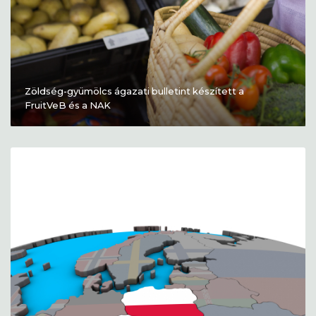
Zöldség-gyümölcs ágazati bulletint készített a
FruitVeB és a NAK